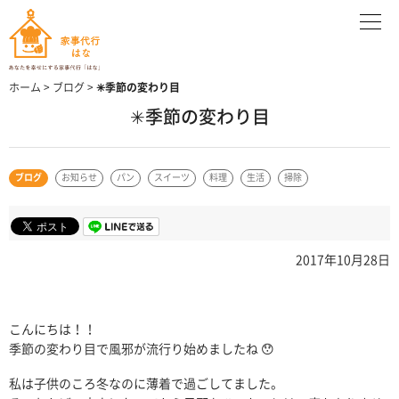
ホーム
>
ブログ
>
✳︎季節の変わり目
✳︎季節の変わり目
ブログ
お知らせ
パン
スイーツ
料理
生活
掃除
2017年10月28日
こんにちは！！
季節の変わり目で風邪が流行り始めましたね 😯
私は子供のころ冬なのに薄着で過ごしてました。